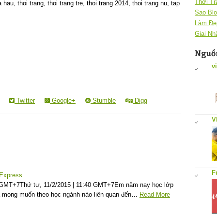
Thời Tr
au, thoi trang, thoi trang tre, thoi trang 2014, thoi trang nu, tap
Sao Blo
Làm Đẹ
Giai Nh
Nguồn
v
Twitter
Google+
Stumble
Digg
V
F
Express
0 GMT+7Thứ tư, 11/2/2015 | 11:40 GMT+7Em năm nay học lớp
và mong muốn theo học ngành nào liên quan đến…
Read More