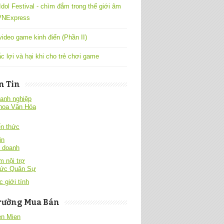
Idol Festival - chìm đắm trong thế giới âm
 VNExpress
ideo game kinh điển (Phần II)
c lợi và hại khi cho trẻ chơi game
n Tin
anh nghiệp
hoa Văn Hóa
́n thức
in
h doanh
 nội trợ
hức Quân Sự
c giới tính
rường Mua Bán
en Mien