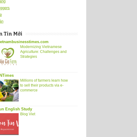
ang
ggers
p
ân
 Tin Mới
ietnambusinesstimes.com
Modernizing Vietnamese
Agriculture: Challenges and
Strategies
NTimes
Millions of farmers learn how
to sell their products via e-
commerce
un English Study
Blog Viet