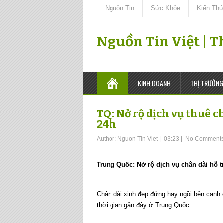
Nguồn Tin
Sức Khỏe
Kiến Th
Nguồn Tin Việt | 
KINH DOANH
THỊ TRƯỜNG
TQ: Nở rộ dịch vụ thuê c
24h
Author:
Nguon Tin Viet
|
03:23
|
No Comment
Trung Quốc: Nở rộ dịch vụ chân dài hỗ 
Chân dài xinh đẹp đứng hay ngồi bên cạnh c
thời gian gần đây ở Trung Quốc.