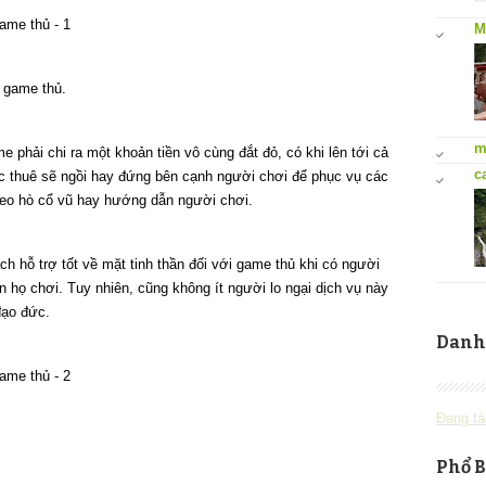
M
 game thủ.
m
 phải chi ra một khoản tiền vô cùng đắt đỏ, có khi lên tới cả
c
 thuê sẽ ngồi hay đứng bên cạnh người chơi để phục vụ các
reo hò cổ vũ hay hướng dẫn người chơi.
h hỗ trợ tốt về mặt tinh thần đối với game thủ khi có người
n họ chơi. Tuy nhiên, cũng không ít người lo ngại dịch vụ này
đạo đức.
Danh
Đang tải
Phổ B