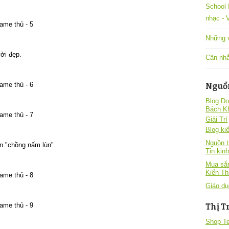
School 
nhạc -
Những v
ời đẹp.
Cân nhắ
Nguồ
Blog Do
Bách K
Giải Trí
Blog kiê
Nguồn t
n "chồng nấm lùn".
Tin kin
Mua sắm
Kiến T
Giáo dụ
Thị T
Shop T