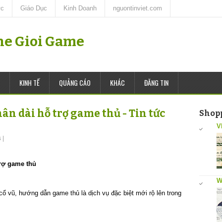
ức
Giáo Dục
Kinh Doanh
nguontinviet.com
The Gioi Game
KINH TẾ
QUẢNG CÁO
KHÁC
ĐĂNG TIN
hân dài hỗ trợ game thủ - Tin tức
Shop
V
s
|
trợ game thủ
W
ổ vũ, hướng dẫn game thủ là dịch vụ đặc biệt mới rộ lên trong