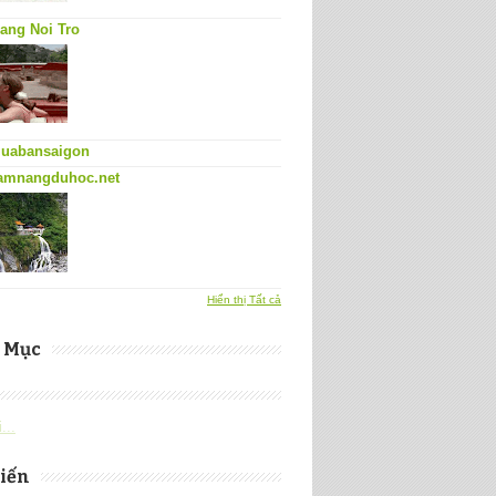
ang Noi Tro
uabansaigon
amnangduhoc.net
Hiển thị Tất cả
 Mục
...
iến