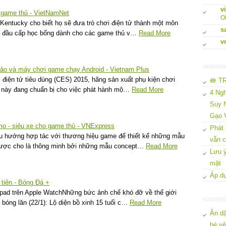
v
 game thủ - VietNamNet
Oi
Kentucky cho biết họ sẽ đưa trò chơi điện tử thành một môn
s
ắt đầu cấp học bổng dành cho các game thủ v…
Read More
v
ế ảo và máy chơi game chạy Android - Vietnam Plus
 điện tử tiêu dùng (CES) 2015, hãng sản xuất phụ kiện chơi
🪷 T
 này đang chuẩn bị cho việc phát hành mộ…
Read More
4 Ngh
Suy N
Gạo 
mo - siêu xe cho game thủ - VNExpress
Phát 
u hướng hợp tác với thương hiệu game để thiết kế những mẫu
vẫn c
được cho là thông minh bởi những mẫu concept…
Read More
Lưu ý
mặt
Áp dụ
tiên - Bóng Đá +
rpad trên Apple WatchNhững bức ảnh chế khó đỡ về thế giới
bóng lăn (22/1): Lộ diện bồ xinh 15 tuổi c…
Read More
Ăn dặ
bé y