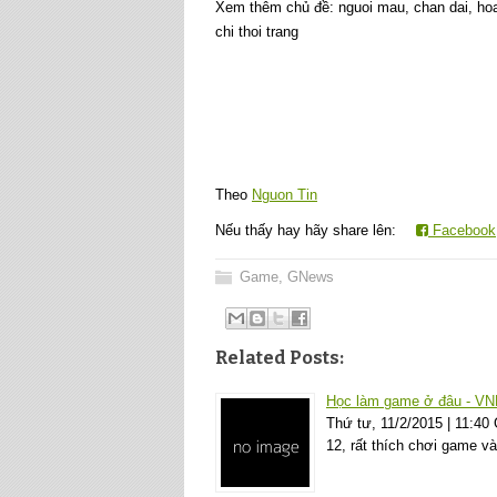
Xem thêm chủ đề:
nguoi mau, chan dai, hoa h
chi thoi trang
Theo
Nguon Tin
Nếu thấy hay hãy share lên:
Facebook
Game
,
GNews
Related Posts:
Học làm game ở đâu - VN
Thứ tư, 11/2/2015 | 11:4
12, rất thích chơi game 