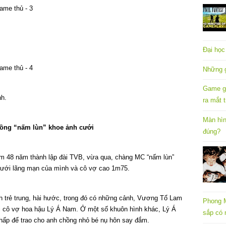
Đại học
Những g
Game gi
nh.
ra mắt t
Màn hìn
hồng “nấm lùn” khoe ảnh cưới
đúng?
m 48 năm thành lập đài TVB, vừa qua, chàng MC “nấm lùn”
cưới lãng mạn của mình và cô vợ cao 1m75.
trẻ trung, hài hước, trong đó có những cảnh, Vương Tổ Lam
Phong 
ới cô vợ hoa hậu Lý Á Nam. Ở một số khuôn hình khác, Lý Á
sắp có 
hấp để trao cho anh chồng nhỏ bé nụ hôn say đắm.