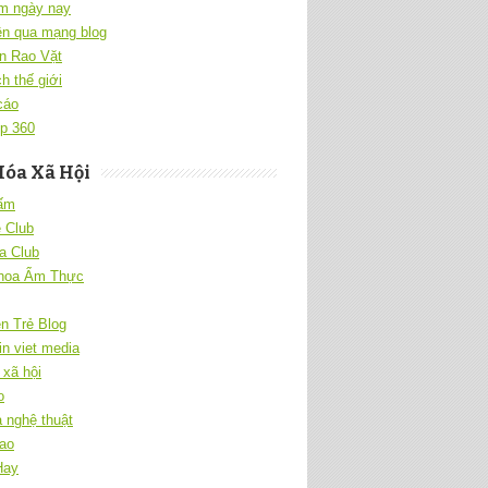
m ngày nay
ền qua mạng blog
n Rao Vặt
h thế giới
cáo
p 360
Hóa Xã Hội
 ấm
 Club
a Club
hoa Ẩm Thực
ên Trẻ Blog
in viet media
xã hội
o
 nghệ thuật
Sao
Hay