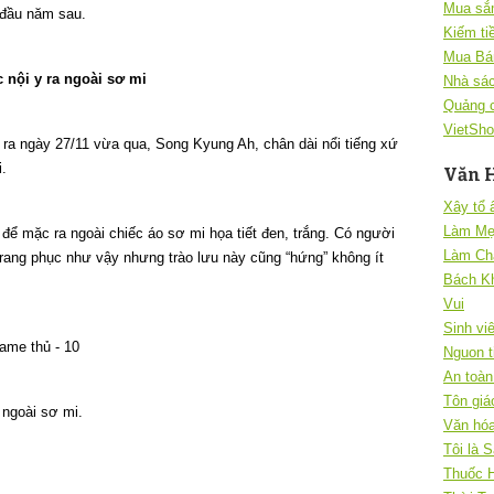
Mua sắ
 đầu năm sau.
Kiếm ti
Mua Bá
 nội y ra ngoài sơ mi
Nhà sác
Quảng 
VietSho
ra ngày 27/11 vừa qua, Song Kyung Ah, chân dài nổi tiếng xứ
i.
Văn 
Xây tổ
Làm Mẹ
 để mặc ra ngoài chiếc áo sơ mi họa tiết đen, trắng. Có người
Làm Ch
trang phục như vậy nhưng trào lưu này cũng “hứng” không ít
Bách K
Vui
Sinh vi
Nguon t
An toàn 
Tôn giá
 ngoài sơ mi.
Văn hóa
Tôi là 
Thuốc 