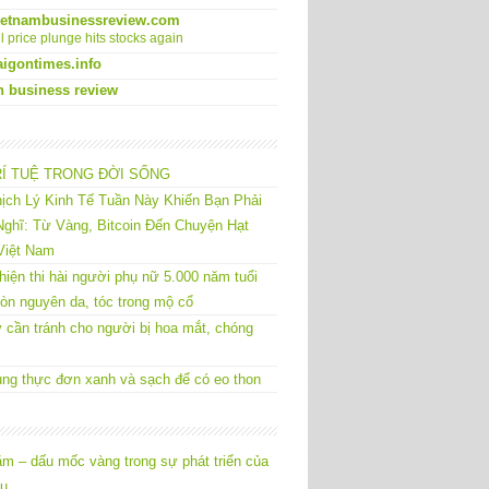
ietnambusinessreview.com
l price plunge hits stocks again
aigontimes.info
n business review
RÍ TUỆ TRONG ĐỜI SỐNG
ịch Lý Kinh Tế Tuần Này Khiến Bạn Phải
ghĩ: Từ Vàng, Bitcoin Đến Chuyện Hạt
Việt Nam
hiện thi hài người phụ nữ 5.000 năm tuổi
òn nguyên da, tóc trong mộ cổ
 cần tránh cho người bị hoa mắt, chóng
ng thực đơn xanh và sạch để có eo thon
m – dấu mốc vàng trong sự phát triển của
êu