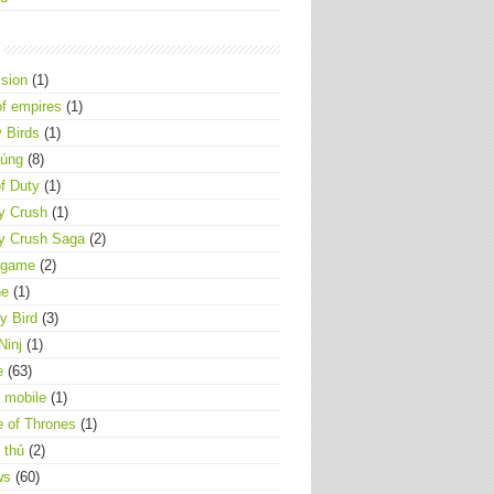
ision
(1)
f empires
(1)
 Birds
(1)
súng
(8)
of Duty
(1)
y Crush
(1)
y Crush Saga
(2)
 game
(2)
ne
(1)
y Bird
(3)
Ninj
(1)
e
(63)
 mobile
(1)
 of Thrones
(1)
 thủ
(2)
ws
(60)