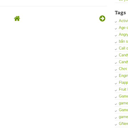
Tags
Activ
Age o
Angry
bắn 
Call 
Cand
Cand
Chơi
Engi
Flapp
Fruit 
Gam
game
Game
game
GNe