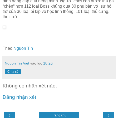
định đẳng cấp của riêng mình. Người chơi còn được thả ga
“chén“ hơn 112 loại Boss khủng qua 30 phụ bản với sự hỗ
trợ của 36 loại bí kíp võ học tinh thông, 101 loại thú cưng,
thú cưỡi.
Theo
Nguon Tin
Nguon Tin Viet
vào lúc
18:26
Chia sẻ
Không có nhận xét nào:
Đăng nhận xét
‹
›
Trang chủ