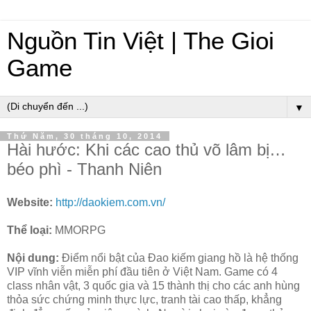
Nguồn Tin Việt | The Gioi
Game
▼
Thứ Năm, 30 tháng 10, 2014
Hài hước: Khi các cao thủ võ lâm bị…
béo phì - Thanh Niên
Website:
http://daokiem.com.vn/
Thể loại:
MMORPG
Nội dung:
Điểm nổi bật của Đao kiếm giang hồ là hệ thống
VIP vĩnh viễn miễn phí đầu tiên ở Việt Nam. Game có 4
class nhân vật, 3 quốc gia và 15 thành thị cho các anh hùng
thỏa sức chứng minh thực lực, tranh tài cao thấp, khẳng