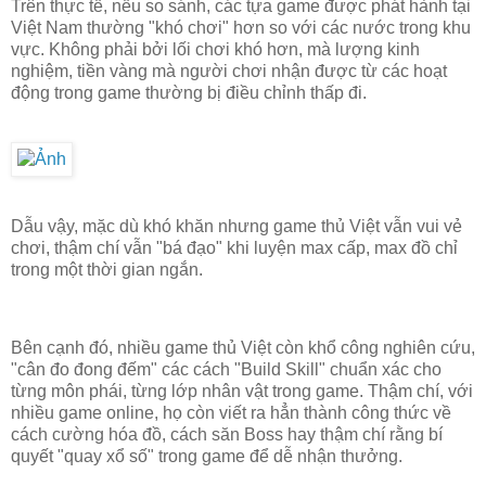
Trên thực tế, nếu so sánh, các tựa game được phát hành tại
Việt Nam thường "khó chơi" hơn so với các nước trong khu
vực. Không phải bởi lối chơi khó hơn, mà lượng kinh
nghiệm, tiền vàng mà người chơi nhận được từ các hoạt
động trong game thường bị điều chỉnh thấp đi.
Dẫu vậy, mặc dù khó khăn nhưng game thủ Việt vẫn vui vẻ
chơi, thậm chí vẫn "bá đạo" khi luyện max cấp, max đồ chỉ
trong một thời gian ngắn.
Bên cạnh đó, nhiều game thủ Việt còn khổ công nghiên cứu,
"cân đo đong đếm" các cách "Build Skill" chuẩn xác cho
từng môn phái, từng lớp nhân vật trong game. Thậm chí, với
nhiều game online, họ còn viết ra hẳn thành công thức về
cách cường hóa đồ, cách săn Boss hay thậm chí rằng bí
quyết "quay xổ số" trong game để dễ nhận thưởng.