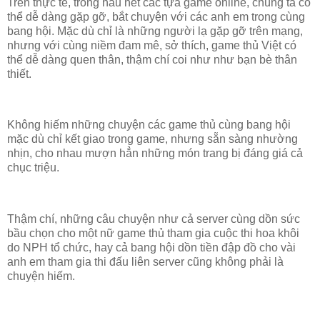
Trên thực tế, trong hầu hết các tựa game online, chúng ta có
thể dễ dàng gặp gỡ, bắt chuyện với các anh em trong cùng
bang hội. Mặc dù chỉ là những người lạ gặp gỡ trên mạng,
nhưng với cùng niềm đam mê, sở thích, game thủ Việt có
thể dễ dàng quen thân, thậm chí coi như như bạn bè thân
thiết.
Không hiếm những chuyện các game thủ cùng bang hội
mặc dù chỉ kết giao trong game, nhưng sẵn sàng nhường
nhịn, cho nhau mượn hẳn những món trang bị đáng giá cả
chục triệu.
Thậm chí, những câu chuyện như cả server cùng dồn sức
bầu chọn cho một nữ game thủ tham gia cuộc thi hoa khôi
do NPH tổ chức, hay cả bang hội dồn tiền đập đồ cho vài
anh em tham gia thi đấu liên server cũng không phải là
chuyện hiếm.