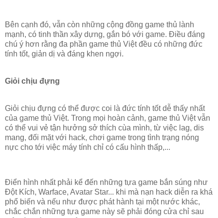
Bên cạnh đó, vẫn còn những cộng đồng game thủ lành
mạnh, có tinh thần xây dựng, gắn bó với game. Điều đáng
chú ý hơn rằng đa phần game thủ Việt đều có những đức
tính tốt, giản dị và đáng khen ngợi.
Giỏi chịu đựng
Giỏi chịu đựng có thể được coi là đức tính tốt dễ thấy nhất
của game thủ Việt. Trong mọi hoàn cảnh, game thủ Việt vẫn
có thể vui vẻ tận hưởng sở thích cùa mình, từ việc lag, dis
mang, đối mặt với hack, chơi game trong tình trạng nóng
nực cho tới việc máy tính chỉ có cấu hình thấp,...
Điển hình nhất phải kể đến những tựa game bắn súng như
Đột Kích, Warface, Avatar Star... khi mà nạn hack diễn ra khá
phổ biến và nếu như được phát hành tại một nước khác,
chắc chắn những tựa game này sẽ phải đóng cửa chỉ sau